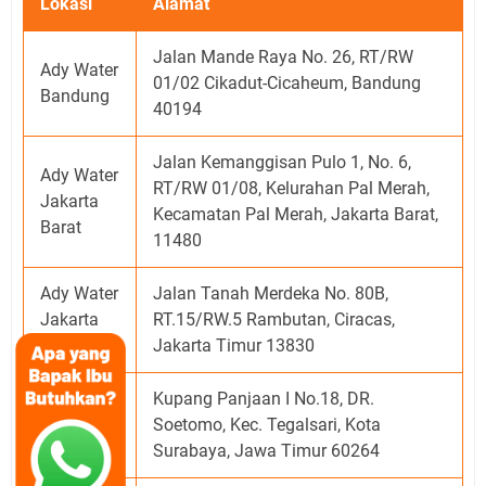
Lokasi
Alamat
Jalan Mande Raya No. 26, RT/RW
Ady Water
01/02 Cikadut-Cicaheum, Bandung
Bandung
40194
Jalan Kemanggisan Pulo 1, No. 6,
Ady Water
RT/RW 01/08, Kelurahan Pal Merah,
Jakarta
Kecamatan Pal Merah, Jakarta Barat,
Barat
11480
Ady Water
Jalan Tanah Merdeka No. 80B,
Jakarta
RT.15/RW.5 Rambutan, Ciracas,
Timur
Jakarta Timur 13830
Kupang Panjaan I No.18, DR.
Ady Water
Soetomo, Kec. Tegalsari, Kota
Surabaya
Surabaya, Jawa Timur 60264